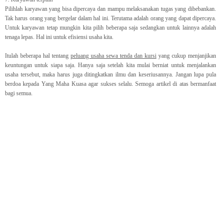
Pilihlah karyawan yang bisa dipercaya dan mampu melaksanakan tugas yang dibebankan.
Tak harus orang yang bergelar dalam hal ini. Terutama adalah orang yang dapat dipercaya.
Untuk karyawan tetap mungkin kita pilih beberapa saja sedangkan untuk lainnya adalah
tenaga lepas. Hal ini untuk efisiensi usaha kita.
Itulah beberapa hal tentang
peluang usaha sewa tenda dan kursi
yang cukup menjanjikan
keuntungan untuk siapa saja. Hanya saja setelah kita mulai berniat untuk menjalankan
usaha tersebut, maka harus juga ditingkatkan ilmu dan keseriusannya. Jangan lupa pula
berdoa kepada Yang Maha Kuasa agar sukses selalu. Semoga artikel di atas bermanfaat
bagi semua.