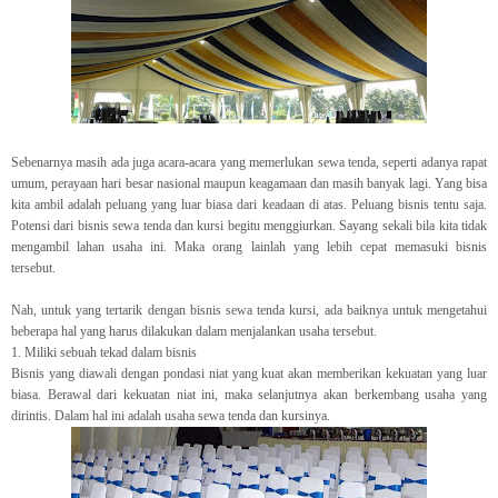
Sebenarnya masih ada juga acara-acara yang memerlukan sewa tenda, seperti adanya rapat
umum, perayaan hari besar nasional maupun keagamaan dan masih banyak lagi. Yang bisa
kita ambil adalah peluang yang luar biasa dari keadaan di atas. Peluang bisnis tentu saja.
Potensi dari bisnis sewa tenda dan kursi begitu menggiurkan. Sayang sekali bila kita tidak
mengambil lahan usaha ini. Maka orang lainlah yang lebih cepat memasuki bisnis
tersebut.
Nah, untuk yang tertarik dengan bisnis sewa tenda kursi, ada baiknya untuk mengetahui
beberapa hal yang harus dilakukan dalam menjalankan usaha tersebut.
1. Miliki sebuah tekad dalam bisnis
Bisnis yang diawali dengan pondasi niat yang kuat akan memberikan kekuatan yang luar
biasa. Berawal dari kekuatan niat ini, maka selanjutnya akan berkembang usaha yang
dirintis. Dalam hal ini adalah usaha sewa tenda dan kursinya.