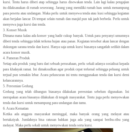
kursi. Tentu harus diberi atap sehingga harus disewakan tenda. Lain lagi kalau pengajian
itu dilaksanakan di rumah seseorang. Jarang yang memiliki rumah luas untuk menampung
para peserta atau undangan. Maka perlu untuk menyewa tenda atau kusi sehingga kegiatan
akan berjalan lancar. Di tempat selain rumah dan masjid pun tak jauh berbeda. Perlu untuk
menyewa juga kursi dan tenda.
3. Konser Musik
Dimana mana kalau ada konser yang hadir cukup banyak. Untuk para penyanyi umumnya
diberi tenda sehingga tidak terkena hujan atau panas. Kegiatan tersebut akan lancar dengan
dukungan sarana tenda dan kursi. Hanya saja untuk kursi biasanya sangatlah sedikit dalam
acara konser musik.
4. Pameran Produk
Setiap ada produk yang baru dari sebuah perusahaan, perlu sekali adanya sosialisai kepada
para khalayak ramai. Ini dimaksudkan agar produk cepat terkenal sehingga peluang untuk
terjual pun semakin lebar. Acara peluncuran ini tentu menggunakan tenda dan kursi demi
kelancarannya.
5. Peresmian Gedung
Gedung yang telah dibangun biasanya dilakukan peresmian sebelum digunakan. Ini
merupakan acara biasanya dilakukan di tengah masyarakat. Tentu juga perlu menyewakan
tenda dan kursi untuk menampung para undangan dan tamu.
6. Acara Kematian
Ketika ada anggota masyarakat meninggal, maka banyak orang yang melayat atau
bertakziyah. Jumlahnya bisa ratusan bahkan juga ada yang sampai beribu-ribu yang
melayat. Maka perlu sekali untuk menyewakan tenda serta kursi.