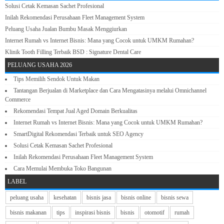
Solusi Cetak Kemasan Sachet Profesional
Inilah Rekomendasi Perusahaan Fleet Management System
Peluang Usaha Jualan Bumbu Masak Menggiurkan
Internet Rumah vs Internet Bisnis: Mana yang Cocok untuk UMKM Rumahan?
Klinik Tooth Filling Terbaik BSD : Signature Dental Care
PELUANG USAHA 2026
Tips Memilih Sendok Untuk Makan
Tantangan Berjualan di Marketplace dan Cara Mengatasinya melalui Omnichannel
Commerce
Rekomendasi Tempat Jual Aged Domain Berkualitas
Internet Rumah vs Internet Bisnis: Mana yang Cocok untuk UMKM Rumahan?
SmartDigital Rekomendasi Terbaik untuk SEO Agency
Solusi Cetak Kemasan Sachet Profesional
Inilah Rekomendasi Perusahaan Fleet Management System
Cara Memulai Membuka Toko Bangunan
LABEL
peluang usaha
kesehatan
bisnis jasa
bisnis online
bisnis sewa
bisnis makanan
tips
inspirasi bisnis
bisnis
otomotif
rumah