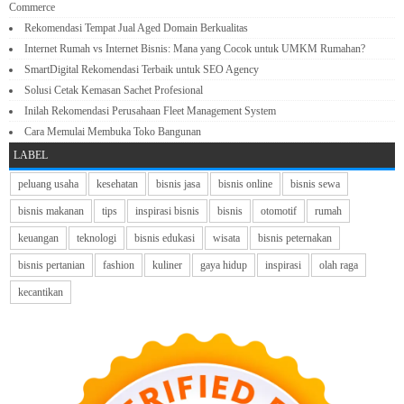
Commerce
Rekomendasi Tempat Jual Aged Domain Berkualitas
Internet Rumah vs Internet Bisnis: Mana yang Cocok untuk UMKM Rumahan?
SmartDigital Rekomendasi Terbaik untuk SEO Agency
Solusi Cetak Kemasan Sachet Profesional
Inilah Rekomendasi Perusahaan Fleet Management System
Cara Memulai Membuka Toko Bangunan
LABEL
peluang usaha
kesehatan
bisnis jasa
bisnis online
bisnis sewa
bisnis makanan
tips
inspirasi bisnis
bisnis
otomotif
rumah
keuangan
teknologi
bisnis edukasi
wisata
bisnis peternakan
bisnis pertanian
fashion
kuliner
gaya hidup
inspirasi
olah raga
kecantikan