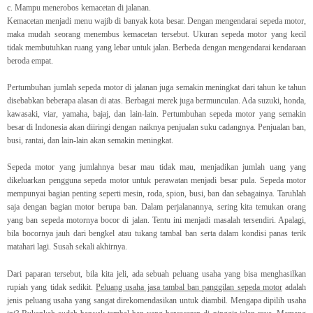
c.
Mampu menerobos kemacetan di jalanan.
Kemacetan menjadi menu wajib di banyak kota besar. Dengan mengendarai sepeda motor,
maka mudah seorang menembus kemacetan tersebut. Ukuran sepeda motor yang kecil
tidak membutuhkan ruang yang lebar untuk jalan. Berbeda dengan mengendarai kendaraan
beroda empat.
Pertumbuhan jumlah sepeda motor di jalanan juga semakin meningkat dari tahun ke tahun
disebabkan beberapa alasan di atas. Berbagai merek juga bermunculan. Ada suzuki, honda,
kawasaki, viar, yamaha, bajaj, dan lain-lain. Pertumbuhan sepeda motor yang semakin
besar di Indonesia akan diiringi dengan naiknya penjualan suku cadangnya. Penjualan ban,
busi, rantai, dan lain-lain akan semakin meningkat.
Sepeda motor yang jumlahnya besar mau tidak mau, menjadikan jumlah uang yang
dikeluarkan pengguna sepeda motor untuk perawatan menjadi besar pula. Sepeda motor
mempunyai bagian penting seperti mesin, roda, spion, busi, ban dan sebagainya. Taruhlah
saja dengan bagian motor berupa ban. Dalam perjalanannya, sering kita temukan orang
yang ban sepeda motornya bocor di jalan. Tentu ini menjadi masalah tersendiri. Apalagi,
bila bocornya jauh dari bengkel atau tukang tambal ban serta dalam kondisi panas terik
matahari lagi. Susah sekali akhirnya.
Dari paparan tersebut, bila kita jeli, ada sebuah peluang usaha yang bisa menghasilkan
rupiah yang tidak sedikit.
Peluang usaha jasa tambal ban panggilan sepeda motor
adalah
jenis peluang usaha yang sangat direkomendasikan untuk diambil. Mengapa dipilih usaha