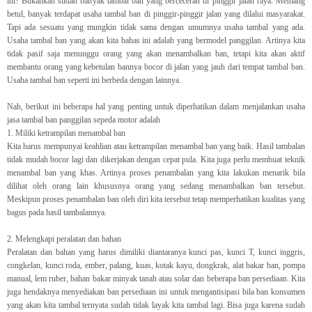
ini? Bukankah sudah banyak tambal ban yang berceceran di pinggir jalan raya. Memang
betul, banyak terdapat usaha tambal ban di pinggir-pinggir jalan yang dilalui masyarakat.
Tapi ada sesuatu yang mungkin tidak sama dengan umumnya usaha tambal yang ada.
Usaha tambal ban yang akan kita bahas ini adalah yang bermodel panggilan. Artinya kita
tidak pasif saja menunggu orang yang akan menambalkan ban, tetapi kita akan aktif
membantu orang yang kebetulan bannya bocor di jalan yang jauh dari tempat tambal ban.
Usaha tambal ban seperti ini berbeda dengan lainnya.
Nah, berikut ini beberapa hal yang penting untuk diperhatikan dalam menjalankan usaha
jasa tambal ban panggilan sepeda motor adalah
1.
Miliki ketrampilan menambal ban
Kita harus mempunyai keahlian atau ketrampilan menambal ban yang baik. Hasil tambalan
tidak mudah bocor lagi dan dikerjakan dengan cepat pula. Kita juga perlu membuat teknik
menambal ban yang khas. Artinya proses penambalan yang kita lakukan menarik bila
dilihat oleh orang lain khususnya orang yang sedang menambalkan ban tersebut.
Meskipun proses penambalan ban oleh diri kita tersebut tetap memperhatikan kualitas yang
bagus pada hasil tambalannya.
2.
Melengkapi peralatan dan bahan
Peralatan dan bahan yang harus dimiliki diantaranya kunci pas, kunci T, kunci inggris,
congkelan, kunci roda, ember, palang, kuas, kotak kayu, dongkrak, alat bakar ban, pompa
manual, lem ruber, bahan bakar minyak tanah atau solar dan beberapa ban persediaan. Kita
juga hendaknya menyediakan ban persediaan ini untuk mengantisipasi bila ban konsumen
yang akan kita tambal ternyata sudah tidak layak kita tambal lagi. Bisa juga karena sudah