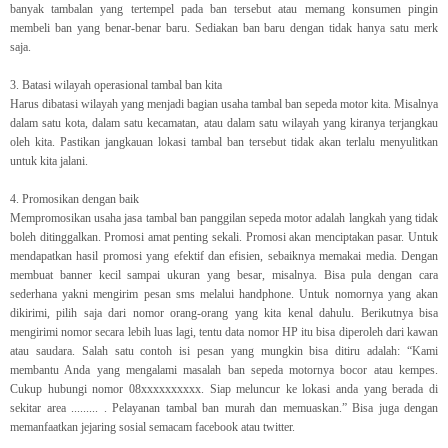
banyak tambalan yang tertempel pada ban tersebut atau memang konsumen pingin
membeli ban yang benar-benar baru. Sediakan ban baru dengan tidak hanya satu merk
saja.
3.
Batasi wilayah operasional tambal ban kita
Harus dibatasi wilayah yang menjadi bagian usaha tambal ban sepeda motor kita. Misalnya
dalam satu kota, dalam satu kecamatan, atau dalam satu wilayah yang kiranya terjangkau
oleh kita. Pastikan jangkauan lokasi tambal ban tersebut tidak akan terlalu menyulitkan
untuk kita jalani.
4.
Promosikan dengan baik
Mempromosikan usaha jasa tambal ban panggilan sepeda motor adalah langkah yang tidak
boleh ditinggalkan. Promosi amat penting sekali. Promosi akan menciptakan pasar. Untuk
mendapatkan hasil promosi yang efektif dan efisien, sebaiknya memakai media. Dengan
membuat banner kecil sampai ukuran yang besar, misalnya. Bisa pula dengan cara
sederhana yakni mengirim pesan sms melalui handphone. Untuk nomornya yang akan
dikirimi, pilih saja dari nomor orang-orang yang kita kenal dahulu. Berikutnya bisa
mengirimi nomor secara lebih luas lagi, tentu data nomor HP itu bisa diperoleh dari kawan
atau saudara. Salah satu contoh isi pesan yang mungkin bisa ditiru adalah: “Kami
membantu Anda yang mengalami masalah ban sepeda motornya bocor atau kempes.
Cukup hubungi nomor 08xxxxxxxxxx. Siap meluncur ke lokasi anda yang berada di
sekitar area ......... . Pelayanan tambal ban murah dan memuaskan.” Bisa juga dengan
memanfaatkan jejaring sosial semacam facebook atau twitter.