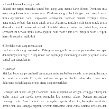
5.
Catatlah transaksi yang terjadi
Sekecil pun terjadi transaksi tambal ban, uang yang masuk harus dicatat. Demikian pula
uang yang keluar untuk operasional. Pisahkan uang pribadi dengan uang yang khusus
untuk operasional usaha. Pengalaman kebanyakan usahawan pemula, tercampur antara
uang untuk pribadi dan uang untuk usaha. Akhirnya, mudah sekali uang untuk usaha
digunakan untuk konsumsi pribadi. Habislah riwayat usaha itu. Sebetulnya, aturan
semacam ini berlaku untuk usaha apapun, baik usaha skala kecil maupun besar. Disiplin
harus dilaksankan sejak dini.
6.
Berilah servis yang memuaskan
Berikan servis yang memuaskan. Pelanggan menginginkan proses penambalan ban cepat
dan hasilnya pun bagus. Sikap ramah dan sopan juga mendukung kualitas pelayanan usaha
tambal ban panggilan ini.
7.
Sedekah
Sisihkan beberapa persen hasil keuntungan usaha tambal ban sepeda motor panggilan anda
ini untuk bersedekah. Percayalah sedekah mampu membantu melancarkan usaha kita.
Salurkan sedekah kepada orang-orang yang memerlukan.
Beberapa hal di atas sangat disarankan untuk dilaksanakan dengan sehingga diharapkan
usaha tambal ban sepeda motor panggilan kita menjadi sukses. Dengan menangkap
Peluang Usaha Jasa Tambal Ban Panggilan Sepeda Motor
ini, barangkali awal dari
kesuksesan kita. Semoga paparan tersebut bermanfaat untuk Anda. Selamat berusaha dan