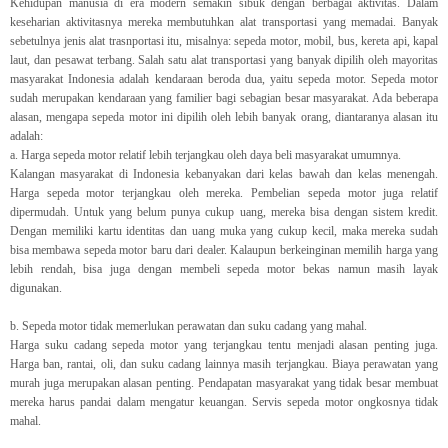
Kehidupan manusia di era modern semakin sibuk dengan berbagai aktivitas. Dalam
keseharian aktivitasnya mereka membutuhkan alat transportasi yang memadai. Banyak
sebetulnya jenis alat trasnportasi itu, misalnya: sepeda motor, mobil, bus, kereta api, kapal
laut, dan pesawat terbang. Salah satu alat transportasi yang banyak dipilih oleh mayoritas
masyarakat Indonesia adalah kendaraan beroda dua, yaitu sepeda motor. Sepeda motor
sudah merupakan kendaraan yang familier bagi sebagian besar masyarakat. Ada beberapa
alasan, mengapa sepeda motor ini dipilih oleh lebih banyak orang, diantaranya alasan itu
adalah:
a.
Harga sepeda motor relatif lebih terjangkau oleh daya beli masyarakat umumnya.
Kalangan masyarakat di Indonesia kebanyakan dari kelas bawah dan kelas menengah.
Harga sepeda motor terjangkau oleh mereka. Pembelian sepeda motor juga relatif
dipermudah. Untuk yang belum punya cukup uang, mereka bisa dengan sistem kredit.
Dengan memiliki kartu identitas dan uang muka yang cukup kecil, maka mereka sudah
bisa membawa sepeda motor baru dari dealer. Kalaupun berkeinginan memilih harga yang
lebih rendah, bisa juga dengan membeli sepeda motor bekas namun masih layak
digunakan.
b.
Sepeda motor tidak memerlukan perawatan dan suku cadang yang mahal.
Harga suku cadang sepeda motor yang terjangkau tentu menjadi alasan penting juga.
Harga ban, rantai, oli, dan suku cadang lainnya masih terjangkau. Biaya perawatan yang
murah juga merupakan alasan penting. Pendapatan masyarakat yang tidak besar membuat
mereka harus pandai dalam mengatur keuangan. Servis sepeda motor ongkosnya tidak
mahal.