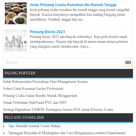
Jenis Peluang Usaha Rumahan Ibu Rumah Tangga
Jenis peluang usaha rumahan ibu rumah tangga yang kreatif sangatlah
banyak. Karena banyaknya menjadikan kita kadang bingung untuk
memilihnya. Padahal, tinggal kita ma ...
Peluang Bisnis 2023
Peluang bisnis 2023 ada banyak sebetulnya. Kita perlu kreatif untuk
mendapatkannya. Namun ada banyak di antara teman-teman pebisnis
yang mungkin masih meraba-raba. Apa a ...
GO
PALING POPULER
Inilah Rekomendasi Perusahaan Fleet Management System
Solusi Cetak Kemasan Sachet Profesional
Peluang Usaha Jualan Bumbu Masak Menggiurkan
Simak Perbedaan Wall Panel PVC dan WPC
Strategi Digitalisasi UMKM: Pentingnya Sistem POS untuk Efisiensi Usaha
PELUANG USAHA 2026
Tips Memilih Sendok Untuk Makan
Tantangan Berjualan di Marketplace dan Cara Mengatasinya melalui Omnichannel