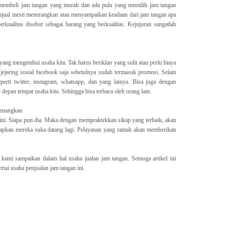
 membeli jam tangan yang murah dan ada pula yang memilih jam tangan
enjual mesti menerangkan atau menyampaikan keadaan dari jam tangan apa
rkualitas disebut sebagai barang yang berkualitas. Kejujuran sangatlah
ang mengetahui usaha kita. Tak harus beriklan yang sulit atau perlu biaya
jaring sosial facebook saja sebetulnya sudah termasuk promosi. Selain
perti twitter, instagram, whatsapp, dan yang lainya. Bisa juga dengan
depan tempat usaha kita. Sehingga bisa terbaca oleh orang lain.
yenangkan
 ini. Siapa pun dia. Maka dengan mempraktekkan sikap yang terbaik, akan
apkan mereka suka datang lagi. Pelayanan yang ramah akan memberikan
 kami sampaikan dalam hal usaha jualan jam tangan. Semoga artikel ini
tai usaha penjualan jam tangan ini.