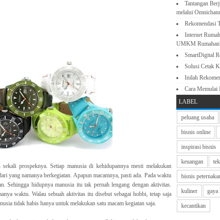
Tantangan Berj
melalui Omnichan
Rekomendasi T
Internet Rumah
UMKM Rumahan
SmartDigital 
Solusi Cetak K
Inilah Rekome
Cara Memulai
LABEL
peluang usaha
bisnis online
inspirasi bisnis
keuangan
te
h sekali prospeknya. Setiap manusia di kehidupannya mesti melakukan
i dari yang namanya berkegiatan. Apapun macamnya, pasti ada. Pada waktu
bisnis peternaka
an. Sehingga hidupnya manusia itu tak pernah lengang dengan aktivitas.
kuliner
gaya 
nya waktu. Walau sebuah aktivitas itu disebut sebagai hobbi, tetap saja
nusia tidak habis hanya untuk melakukan satu macam kegiatan saja.
kecantikan