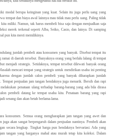
walnya, kita sebaiknya mengetahui hal-hal berikut ini.
ki modal berupa keinginan yang kuat. Selain itu juga perlu uang yang
ewa tempat dan biaya awal lainnya mau tidak mau perlu uang. Paling tidak
 kita miliki. Namun, tak harus membeli bisa saja dengan menjualkan saja
eksi merek terkenal seperti Alba, Seiko, Casio, dan lainya. Di samping
nal pun kita mesti memilikinya.
mendulang jumlah pembeli atau konsumen yang banyak. Disebut tempat itu
 ramai di daerah tersebut. Banyaknya orang yang berlalu lalang di tempat
ebut menjadi strategis. Setidaknya, tempat tersebut dilewati banyak orang
asalah mencari tempat yang strategis untuk mendirikan usaha ini penting
. karena dengan jumlah calon pembeli yang banyak diharapkan jumlah
t. Tempat penjualan jam tangan hendaknya juga menarik. Bersih dan rapi
u melakukan penataan ulang terhadap barang-barang yang ada bila dirasa
calon pembeli datang ke tempat usaha kita. Penataan barang yang rapi
di senang dan akan betah berlama-lama.
 para konsumen. Semua orang mengharapkan jam tangan yang awet dan
 juga akan sangat berpengaruh dalam penjualan nantinya. Pembeli akan
gan secara lengkap. Tingkat harga pun hendaknya bervariasi. Ada yang
jam tangan yang harganya mahal atau murah tetap kita koleksi. Dalam