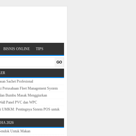
BISNIS ONLINE
TIPS
GO
LER
san Sachet Profesional
si Perusahaan Fleet Management System
alan Bumbu Masak Menggiurkan
Wall Panel PVC dan WPC
sasi UMKM: Pentingnya Sistem POS untuk
HA 2026
 Sendok Untuk Makan