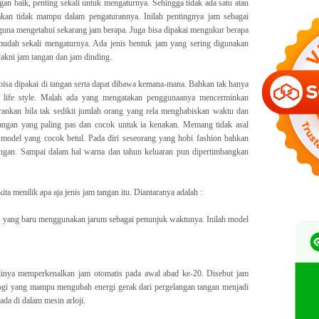
gan baik, penting sekali untuk mengaturnya. Sehingga tidak ada satu atau
nakan tidak mampu dalam pengaturannya. Inilah pentingnya jam sebagai
guna mengetahui sekarang jam berapa. Juga bisa dipakai mengukur berapa
a mudah sekali mengaturnya. Ada jenis bentuk jam yang sering digunakan
yakni jam tangan dan jam dinding.
 bisa dipakai di tangan serta dapat dibawa kemana-mana. Bahkan tak hanya
i life style. Malah ada yang mengatakan penggunaanya mencerminkan
ankan bila tak sedikit jumlah orang yang rela menghabiskan waktu dan
angan yang paling pas dan cocok untuk ia kenakan. Memang tidak asal
 model yang cocok betul. Pada diri seseorang yang hobi fashion bahkan
 tangan. Sampai dalam hal warna dan tahun keluaran pun dipertimbangkan
ta menilik apa aja jenis jam tangan itu. Diantaranya adalah :
sik yang baru menggunakan jarum sebagai penunjuk waktunya. Inilah model
linya memperkenalkan jam otomatis pada awal abad ke-20. Disebut jam
ogi yang mampu mengubah energi gerak dari pergelangan tangan menjadi
a di dalam mesin arloji.