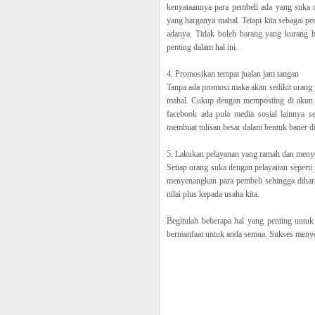
kenyataannya para pembeli ada yang suka
yang harganya mahal. Tetapi kita sebagai p
adanya. Tidak boleh barang yang kurang be
penting dalam hal ini.
4. Promosikan tempat jualan jam tangan
Tanpa ada promosi maka akan sedikit orang y
mahal. Cukup dengan memposting di akun je
facebook ada pula media sosial lainnya se
membuat tulisan besar dalam bentuk baner di 
5. Lakukan pelayanan yang ramah dan men
Setiap orang suka dengan pelayanan seperti
menyenangkan para pembeli sehingga dihar
nilai plus kepada usaha kita.
Begitulah beberapa hal yang penting untuk
bermanfaat untuk anda semua. Sukses menyer