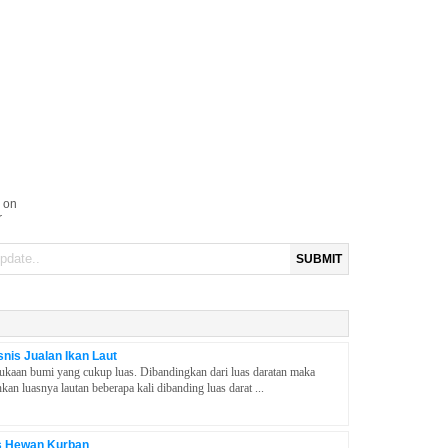
 on
r
SUBMIT
nis Jualan Ikan Laut
ukaan bumi yang cukup luas. Dibandingkan dari luas daratan maka
hkan luasnya lautan beberapa kali dibanding luas darat ...
s Hewan Kurban