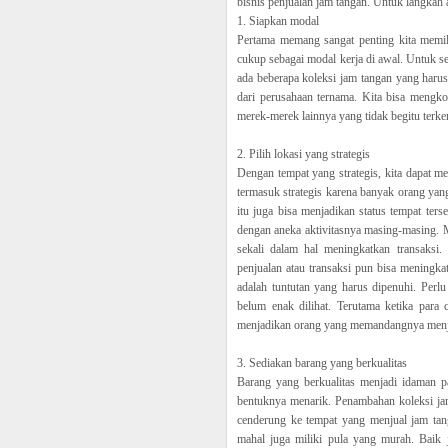
bisnis penjualan jam tangan. Untuk langkah a
1. Siapkan modal
Pertama memang sangat penting kita memili
cukup sebagai modal kerja di awal. Untuk s
ada beberapa koleksi jam tangan yang harus
dari perusahaan ternama. Kita bisa mengkol
merek-merek lainnya yang tidak begitu terke
2. Pilih lokasi yang strategis
Dengan tempat yang strategis, kita dapat 
termasuk strategis karena banyak orang yang
itu juga bisa menjadikan status tempat ters
dengan aneka aktivitasnya masing-masing. M
sekali dalam hal meningkatkan transaksi
penjualan atau transaksi pun bisa meningka
adalah tuntutan yang harus dipenuhi. Perl
belum enak dilihat. Terutama ketika para 
menjadikan orang yang memandangnya menja
3. Sediakan barang yang berkualitas
Barang yang berkualitas menjadi idaman
bentuknya menarik. Penambahan koleksi jam
cenderung ke tempat yang menjual jam tan
mahal juga miliki pula yang murah. Baik 