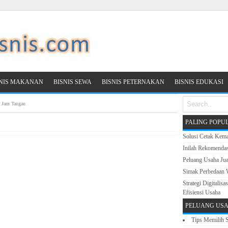
SNIS MAKANAN
BISNIS SEWA
BISNIS PETERNAKAN
BISNIS EDUKASI
n Jam Tangan
PALING POPU
Solusi Cetak Kema
Inilah Rekomenda
Peluang Usaha Ju
Simak Perbedaan 
Strategi Digitali
Efisiensi Usaha
PELUANG USA
Tips Memilih