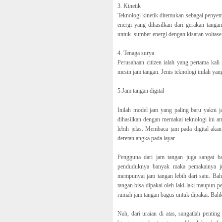
3. Kinetik
Teknologi kinetik ditemukan sebagai penyem
energi yang dihasilkan dari gerakan tangan
untuk sumber energi dengan kisaran voltase b
4. Tenaga surya
Perusahaan citizen ialah yang pertama kal
mesin jam tangan. Jenis teknologi inilah ya
5.Jam tangan digital
Inilah model jam yang paling baru yakni j
dihasilkan dengan memakai teknologi ini a
lebih jelas. Membaca jam pada digital aka
deretan angka pada layar.
Pengguna dari jam tangan juga sangat b
penduduknya banyak maka pemakainya jug
mempunyai jam tangan lebih dari satu. Bah
tangan bisa dipakai oleh laki-laki maupun p
rumah jam tangan bagus untuk dipakai. Bahk
Nah, dari uraian di atas, sangatlah pentin