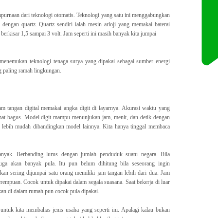
purnaan dari teknologi otomatis. Teknologi yang satu ini menggabungkan
 dengan quartz. Quartz sendiri ialah mesin arloji yang memakai baterai
erkisar 1,5 sampai 3 volt. Jam seperti ini masih banyak kita jumpai
i menemukan teknologi tenaga surya yang dipakai sebagai sumber energi
ng paling ramah lingkungan.
am tangan digital memakai angka digit di layarnya. Akurasi waktu yang
mat bagus. Model digit mampu menunjukan jam, menit, dan detik dengan
n lebih mudah dibandingkan model lainnya. Kita hanya tinggal membaca
anyak. Berbanding lurus dengan jumlah penduduk suatu negara. Bila
a akan banyak pula. Itu pun belum dihitung bila seseorang ingin
kan sering dijumpai satu orang memiliki jam tangan lebih dari dua. Jam
erempuan. Cocok untuk dipakai dalam segala suasana. Saat bekerja di luar
an di dalam rumah pun cocok pula dipakai.
g untuk kita membahas jenis usaha yang seperti ini. Apalagi kalau bukan