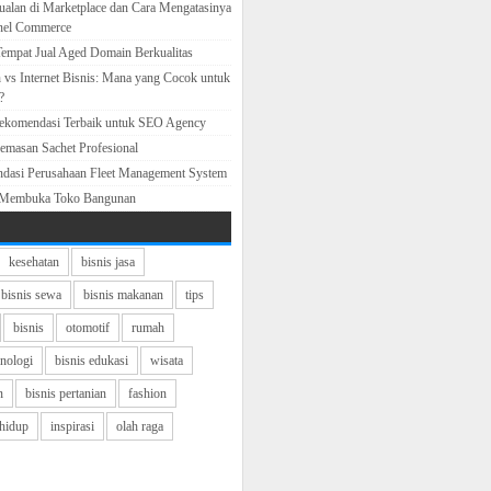
ualan di Marketplace dan Cara Mengatasinya
nel Commerce
empat Jual Aged Domain Berkualitas
 vs Internet Bisnis: Mana yang Cocok untuk
?
Rekomendasi Terbaik untuk SEO Agency
emasan Sachet Profesional
ndasi Perusahaan Fleet Management System
 Membuka Toko Bangunan
kesehatan
bisnis jasa
bisnis sewa
bisnis makanan
tips
bisnis
otomotif
rumah
knologi
bisnis edukasi
wisata
n
bisnis pertanian
fashion
hidup
inspirasi
olah raga