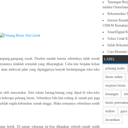
Tantangan Berj
melalui Omnichan
Rekomendasi T
Internet Rumah
UMKM Rumahan
SmartDigital 
Solusi Cetak K
Inilah Rekome
Cara Memulai
mpang-gampang susah. Disebut mudah karena sebetulnya tidak sesulit
LABEL
i nyatanya tidaklah semudah yang dibayangkan. Coba kita berjalan keluar
peluang usaha
 akan melewati jalan yang dipinggirnya banyak berdampingan toko-toko
bisnis online
inspirasi bisnis
an oleh masyarakat. Dari sekian barang-barang yang dijual di toko-toko
keuangan
te
i beberapa peluang bisnis. Sebetulnya bila kita sedang di rumah pun juga
bisnis peternaka
ngoklah segala kebutuhan rumah tangga. Maka semuanya sebetulnya sudah
kuliner
gaya 
kecantikan
latan listrik. Di zaman sekarang ini bisa dikatakan seluruh rumah sudah