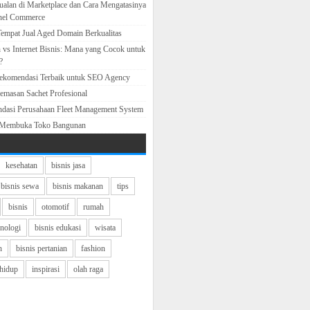
ualan di Marketplace dan Cara Mengatasinya
nel Commerce
empat Jual Aged Domain Berkualitas
 vs Internet Bisnis: Mana yang Cocok untuk
?
Rekomendasi Terbaik untuk SEO Agency
emasan Sachet Profesional
ndasi Perusahaan Fleet Management System
 Membuka Toko Bangunan
kesehatan
bisnis jasa
bisnis sewa
bisnis makanan
tips
bisnis
otomotif
rumah
knologi
bisnis edukasi
wisata
n
bisnis pertanian
fashion
hidup
inspirasi
olah raga