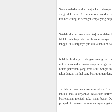
Secara sederhana kita menjualkan beberapa 
yang tidak besar. Kemudian kita pasarkan ke
kita berkeliling ke berbagai tempat yang berp
Setelah kita berkesempatan terjun ke dalam bi
Melalui whatsapp dan facebook misalnya. Ba
tangga. Plus harganya pun dibuat lebih mur
Nilai lebih kita yakni dengan senang hati
untuk dipasangkan maka kita pun dengan se
bukan pekerjaan yang amat sulit. Sangat mu
takut dengan hal-hal yang berhubungan denga
Taruhlah itu seorang ibu-ibu misalnya. Nilai
lebih sukses ke depannya. Bila sudah berke
berkembang menjadi toko yang besar. Demi
prospektif. Peluang berkembangnya sangat ter