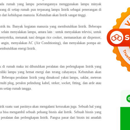
dak ada rumah yang lampu penerangannya menggunakan lampu minyak
rang di setiap rumah pun terpasang lampu listrik sebagai penerangan di
n dari kehidupan manusia. Kebutuhan akan listrik sangat tinggi.
trik itu. Banyak kegiatan manusia yang membutuhkan listrik. Beberapa
selain menyalakan lampu, antara lain : untuk menyalakan televisi, untuk
nyetrika, menanak nasi dengan rice cooker, memanaskan air dispenser,
 angin, menyalakan AC (Air Conditioning), dan menyalakan pompa air.
mbutuhkan energi listrik.
k di rumah maka ini dibutuhkan peralatan dan perlengkapan listrik yang
miliki lampu yang hemat energi dan terang cahayanya. Kebutuhan akan
i. Beberapa peralatan listrik yang dimaksud yakni lampu, saklar, meteran
, multi plug, peralon pelindung kabel, steker, socket, fitting, dan arde atau
m setiap rumah tangga.
strik suatu saat pastinya akan mengalami kerusakan juga. Sebuah hal yang
ta bisa mengambil sebuah peluang bisnis alat listrik. Sebuah bisnis yang
peralatan dan perlengkapan listrik. Pangsa pasar dari bisnis ini amatlah