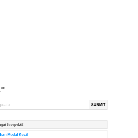
 on
r
SUBMIT
ngat Prospektif
an Modal Kecil