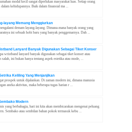
umahan modal kecil sangat diperlukan masyarakat luas. Setiap orang
dalam kehidupannya. Baik dalam finansial ma ...
ng-layang Memang Menggiurkan
u mengalami demam layang-layang. Dimana-mana banyak orang yang
baratnya ini sebuah hobi baru yang banyak penggemarnya. Dah ...
istband Lanyard Banyak Digunakan Sebagai Tiket Konser
a wristband lanyard banyak digunakan sebagai tiket konser atau
salah, ini bukan hanya tentang aspek estetika atau mode, ...
etrika Keliling Yang Menjanjikan
ngat prospek untuk dijalankan. Di zaman modern ini, dimana manusia
gan aneka aktivitas, maka beberapa tugas harian r ...
 Sembako Modern
nis yang berbahagia, hari ini kita akan membicarakan mengenai peluang
rn. Sembako atau sembilan bahan pokok termasuk kebu ...