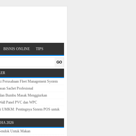
BISNIS ONLINE
TIPS
GO
LER
si Perusahaan Fleet Management System
san Sachet Profesional
alan Bumbu Masak Menggiurkan
Wall Panel PVC dan WPC
sasi UMKM: Pentingnya Sistem POS untuk
HA 2026
 Sendok Untuk Makan