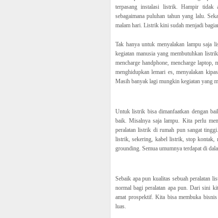
terpasang instalasi listrik. Hampir ti
sebagaimana puluhan tahun yang lalu. Seka
malam hari. Listrik kini sudah menjadi bagia
Tak hanya untuk menyalakan lampu saja lis
kegiatan manusia yang membutuhkan listrik 
mencharge handphone, mencharge laptop, me
menghidupkan lemari es, menyalakan kipas
Masih banyak lagi mungkin kegiatan yang me
Untuk listrik bisa dimanfaatkan dengan bai
baik. Misalnya saja lampu. Kita perlu me
peralatan listrik di rumah pun sangat tingg
listrik, sekering, kabel listrik, stop kontak
grounding. Semua umumnya terdapat di dala
Sebaik apa pun kualitas sebuah peralatan li
normal bagi peralatan apa pun. Dari sini ki
amat prospektif. Kita bisa membuka bisnis 
luas.