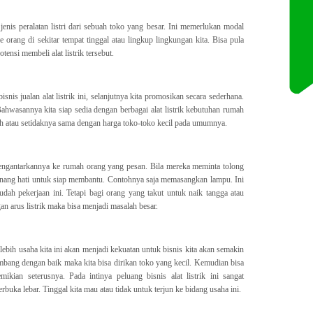
jenis peralatan listri dari sebuah toko yang besar. Ini memerlukan modal
 orang di sekitar tempat tinggal atau lingkup lingkungan kita. Bisa pula
otensi membeli alat listrik tersebut.
snis jualan alat listrik ini, selanjutnya kita promosikan secara sederhana.
hwasannya kita siap sedia dengan berbagai alat listrik kebutuhan rumah
ah atau setidaknya sama dengan harga toko-toko kecil pada umumnya.
 mengantarkannya ke rumah orang yang pesan. Bila mereka meminta tolong
nang hati untuk siap membantu. Contohnya saja memasangkan lampu. Ini
dah pekerjaan ini. Tetapi bagi orang yang takut untuk naik tangga atau
n arus listrik maka bisa menjadi masalah besar.
 lebih usaha kita ini akan menjadi kekuatan untuk bisnis kita akan semakin
mbang dengan baik maka kita bisa dirikan toko yang kecil. Kemudian bisa
kian seterusnya. Pada intinya peluang bisnis alat listrik ini sangat
buka lebar. Tinggal kita mau atau tidak untuk terjun ke bidang usaha ini.