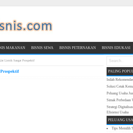
SNIS MAKANAN
BISNIS SEWA
BISNIS PETERNAKAN
BISNIS EDUKASI
lat Listrik Sangat Prospektif
 Prospektif
PALING POPU
Inilah Rekomenda
Solusi Cetak Kema
Peluang Usaha Ju
Simak Perbedaan 
Strategi Digitali
Efisiensi Usaha
PELUANG USA
Tips Memilih