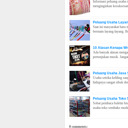
Informasi peluang usaha r
menginginkan kesuksesan 
Peluang Usaha Laya
Saat ini masyarakat bar
bermain layang-layang. I
10 Alasan Kenapa Wr
Ada banyak alasan mengap
pertunjukan musik. Jangan 
Peluang Usaha Jasa S
Usaha setrika keliling sa
hidupnya sangat sibuk den
Peluang Usaha Toko
Sobat pembaca buletin bis
usaha toko sembako mode
0 comments: