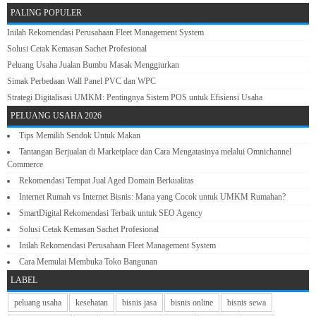
PALING POPULER
Inilah Rekomendasi Perusahaan Fleet Management System
Solusi Cetak Kemasan Sachet Profesional
Peluang Usaha Jualan Bumbu Masak Menggiurkan
Simak Perbedaan Wall Panel PVC dan WPC
Strategi Digitalisasi UMKM: Pentingnya Sistem POS untuk Efisiensi Usaha
PELUANG USAHA 2026
Tips Memilih Sendok Untuk Makan
Tantangan Berjualan di Marketplace dan Cara Mengatasinya melalui Omnichannel
Commerce
Rekomendasi Tempat Jual Aged Domain Berkualitas
Internet Rumah vs Internet Bisnis: Mana yang Cocok untuk UMKM Rumahan?
SmartDigital Rekomendasi Terbaik untuk SEO Agency
Solusi Cetak Kemasan Sachet Profesional
Inilah Rekomendasi Perusahaan Fleet Management System
Cara Memulai Membuka Toko Bangunan
LABEL
peluang usaha
kesehatan
bisnis jasa
bisnis online
bisnis sewa