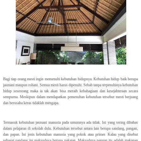
Bagi tiap orang mesti ingin memenuhi kebutuhan hidupnya. Kebutuhan hidup baik berupa
jasmani maupun rohani. Semua mesti harus dipenuhi. Sebab tanpa terpenuhinya kebutuhan
hidup seseorang maka ia tak akan bisa meraih kebahagiaan dan kesejahteraan secara
sempurna. Meskipun dalam mendapatkan pemenuhan kebutuhan tersebut mesti berjuang
dan berusaha keras tidaklah mengapa.
Termasuk kebutuhan jasmani manusia pada umumnya ada tidak. Ini yang sering dibahas
dalam pelajaran di sekolah dulu. Kebutuhan tersebut antara lain berupa sandang, pangan,
dan papan. Ini jenis kebutuhan manusia yang pokok atau primer. Kalau yang disebut
sebagai sandang ini maksudnya berupa pakaian. Maksudnya pangan itu adalah makanan