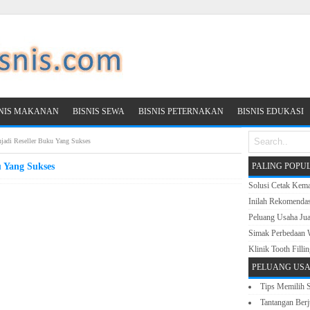
SNIS MAKANAN
BISNIS SEWA
BISNIS PETERNAKAN
BISNIS EDUKASI
njadi Reseller Buku Yang Sukses
u Yang Sukses
PALING POPU
Solusi Cetak Kema
Inilah Rekomenda
Peluang Usaha Ju
Simak Perbedaan 
Klinik Tooth Filli
PELUANG USA
Tips Memilih
Tantangan Berj