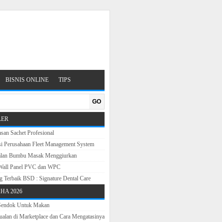
BISNIS ONLINE
TIPS
GO
LER
san Sachet Profesional
si Perusahaan Fleet Management System
alan Bumbu Masak Menggiurkan
Wall Panel PVC dan WPC
ng Terbaik BSD : Signature Dental Care
HA 2026
 Sendok Untuk Makan
ualan di Marketplace dan Cara Mengatasinya