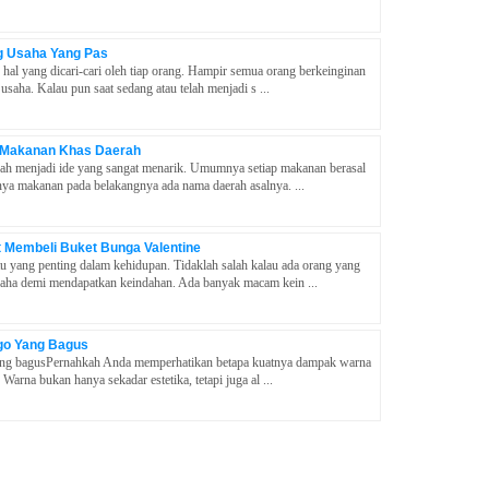
g Usaha Yang Pas
hal yang dicari-cari oleh tiap orang. Hampir semua orang berkeinginan
aha. Kalau pun saat sedang atau telah menjadi s ...
 Makanan Khas Daerah
ah menjadi ide yang sangat menarik. Umumnya setiap makanan berasal
nya makanan pada belakangnya ada nama daerah asalnya. ...
Membeli Buket Bunga Valentine
u yang penting dalam kehidupan. Tidaklah salah kalau ada orang yang
aha demi mendapatkan keindahan. Ada banyak macam kein ...
go Yang Bagus
ng bagusPernahkah Anda memperhatikan betapa kuatnya dampak warna
arna bukan hanya sekadar estetika, tetapi juga al ...