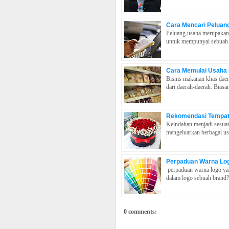
Cara Mencari Peluan
Peluang usaha merupakan 
untuk mempunyai sebuah us
Cara Memulai Usaha
Bisnis makanan khas daer
dari daerah-daerah. Biasa
Rekomendasi Tempat 
Keindahan menjadi sesuat
mengeluarkan berbagai us
Perpaduan Warna Lo
perpaduan warna logo ya
dalam logo sebuah brand? W
0 comments: