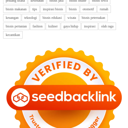
peluang usaha
kesehatan
bisnis jasa
bisnis online
bisnis sewa
bisnis makanan
tips
inspirasi bisnis
bisnis
otomotif
rumah
keuangan
teknologi
bisnis edukasi
wisata
bisnis peternakan
bisnis pertanian
fashion
kuliner
gaya hidup
inspirasi
olah raga
kecantikan