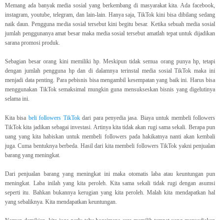
Memang ada banyak media sosial yang berkembang di masyarakat kita. Ada facebook,
instagram, youtube, telegram, dan lain-lain. Hanya saja, TikTok kini bisa dibilang sedang
naik daun. Pengguna media sosial tersebut kini begitu besar. Ketika sebuah media sosial
jumlah penggunanya amat besar maka media sosial tersebut amatlah tepat untuk dijadikan
sarana promosi produk.
Sebagian besar orang kini memiliki hp. Meskipun tidak semua orang punya hp, tetapi
dengan jumlah pengguna hp dan di dalamnya terinstal media sosial TikTok maka ini
menjadi data penting. Para pebisnis bisa mengambil kesempatan yang baik ini. Harus bisa
menggunakan TikTok semaksimal mungkin guna mensukseskan bisnis yang digelutinya
selama ini.
Kita bisa
beli followers TikTok
dari para penyedia jasa. Biaya untuk membeli followers
TikTok kita jadikan sebagai investasi. Artinya kita tidak akan rugi sama sekali. Berapa pun
uang yang kita habiskan untuk membeli followers pada hakikatnya nanti akan kembali
juga. Cuma bentuknya berbeda. Hasil dari kita membeli followers TikTok yakni penjualan
barang yang meningkat.
Dari penjualan barang yang meningkat ini maka otomatis laba atau keuntungan pun
meningkat. Laba inilah yang kita peroleh. Kita sama sekali tidak rugi dengan asumsi
seperti itu. Bahkan bukannya kerugian yang kita peroleh. Malah kita mendapatkan hal
yang sebaliknya. Kita mendapatkan keuntungan.