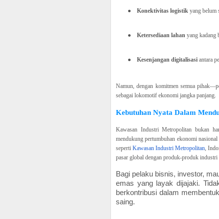
●
Konektivitas logistik
yang belum s
●
Ketersediaan lahan
yang kadang b
●
Kesenjangan digitalisasi
antara pe
Namun, dengan komitmen semua pihak—peme
sebagai lokomotif ekonomi jangka panjang.
Kebutuhan Nyata Dalam Mend
Kawasan Industri Metropolitan bukan ha
mendukung pertumbuhan ekonomi nasional y
seperti
Kawasan Industri Metropolitan
, Indo
pasar global dengan produk-produk industri 
Bagi pelaku bisnis, investor, 
emas yang layak dijajaki. Tida
berkontribusi dalam membentuk 
saing.