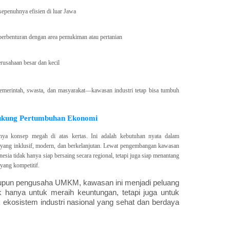
epenuhnya efisien di luar Jawa
erbenturan dengan area pemukiman atau pertanian
rusahaan besar dan kecil
rintah, swasta, dan masyarakat—kawasan industri tetap bisa tumbuh
ukung Pertumbuhan Ekonomi
nya konsep megah di atas kertas. Ini adalah kebutuhan nyata dalam
ang inklusif, modern, dan berkelanjutan. Lewat pengembangan kawasan
nesia tidak hanya siap bersaing secara regional, tetapi juga siap menantang
yang kompetitif.
maupun pengusaha UMKM, kawasan ini menjadi peluang
k hanya untuk meraih keuntungan, tetapi juga untuk
ekosistem industri nasional yang sehat dan berdaya