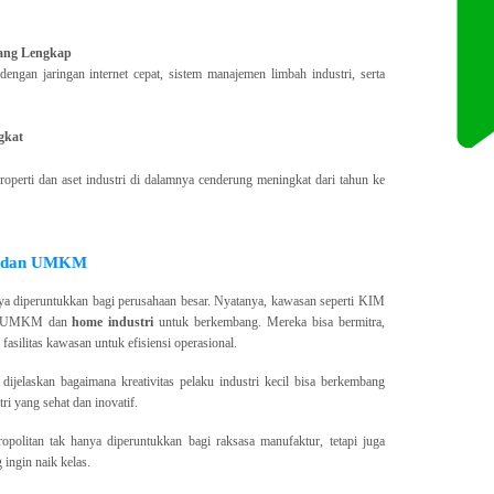
 yang Lengkap
engan jaringan internet cepat, sistem manajemen limbah industri, serta
gkat
properti dan aset industri di dalamnya cenderung meningkat dari tahun ke
an dan UMKM
a diperuntukkan bagi perusahaan besar. Nyatanya, kawasan seperti KIM
aku UMKM dan
home industri
untuk berkembang. Mereka bisa bermitra,
asilitas kawasan untuk efisiensi operasional.
 dijelaskan bagaimana kreativitas pelaku industri kecil bisa berkembang
ri yang sehat dan inovatif.
politan tak hanya diperuntukkan bagi raksasa manufaktur, tetapi juga
ingin naik kelas.