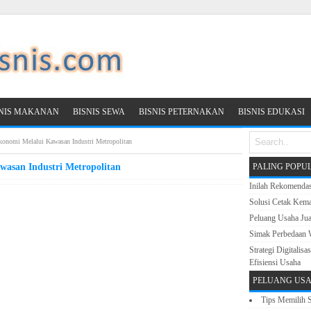
SNIS MAKANAN
BISNIS SEWA
BISNIS PETERNAKAN
BISNIS EDUKASI
konomi Melalui Kawasan Industri Metropolitan
wasan Industri Metropolitan
PALING POPU
Inilah Rekomenda
Solusi Cetak Kema
Peluang Usaha Ju
Simak Perbedaan 
Strategi Digitali
Efisiensi Usaha
PELUANG USA
Tips Memilih