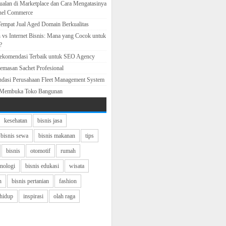
ualan di Marketplace dan Cara Mengatasinya
nel Commerce
empat Jual Aged Domain Berkualitas
 vs Internet Bisnis: Mana yang Cocok untuk
?
Rekomendasi Terbaik untuk SEO Agency
emasan Sachet Profesional
ndasi Perusahaan Fleet Management System
 Membuka Toko Bangunan
kesehatan
bisnis jasa
bisnis sewa
bisnis makanan
tips
bisnis
otomotif
rumah
knologi
bisnis edukasi
wisata
n
bisnis pertanian
fashion
hidup
inspirasi
olah raga