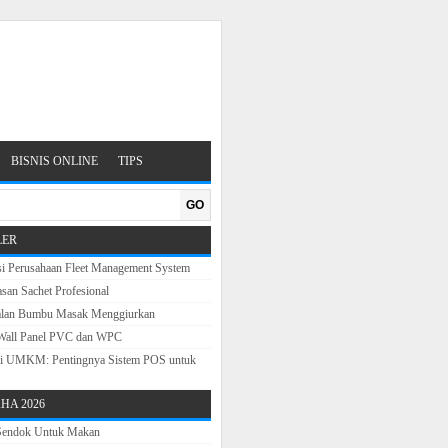
BISNIS ONLINE
TIPS
GO
LER
si Perusahaan Fleet Management System
san Sachet Profesional
alan Bumbu Masak Menggiurkan
Wall Panel PVC dan WPC
sasi UMKM: Pentingnya Sistem POS untuk
HA 2026
 Sendok Untuk Makan