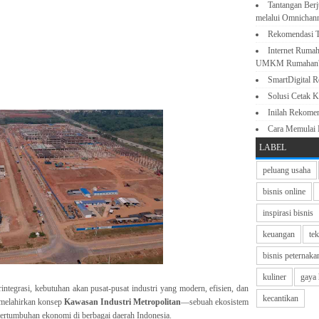
Tantangan Berj
melalui Omnichan
Rekomendasi T
Internet Rumah
UMKM Rumahan
SmartDigital 
Solusi Cetak K
Inilah Rekome
Cara Memulai
LABEL
peluang usaha
bisnis online
inspirasi bisnis
keuangan
te
bisnis peternaka
kuliner
gaya 
integrasi, kebutuhan akan pusat-pusat industri yang modern, efisien, dan
kecantikan
 melahirkan konsep
Kawasan Industri Metropolitan
—sebuah ekosistem
 pertumbuhan ekonomi di berbagai daerah Indonesia.