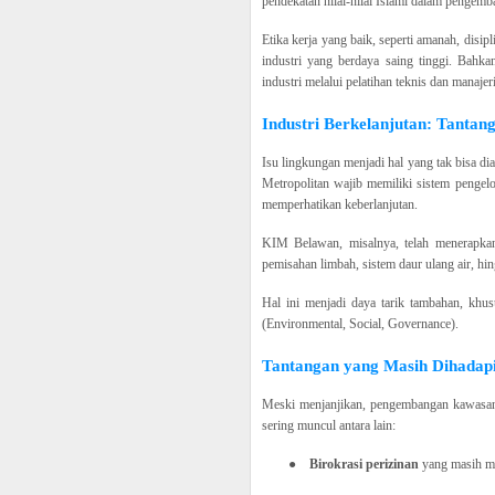
pendekatan nilai-nilai Islami dalam pengemb
Etika kerja yang baik, seperti amanah, dis
industri yang berdaya saing tinggi. Bahka
industri melalui pelatihan teknis dan manajer
Industri Berkelanjutan: Tanta
Isu lingkungan menjadi hal yang tak bisa 
Metropolitan wajib memiliki sistem pengelo
memperhatikan keberlanjutan.
KIM Belawan, misalnya, telah menerapkan
pemisahan limbah, sistem daur ulang air, hin
Hal ini menjadi daya tarik tambahan, khus
(Environmental, Social, Governance).
Tantangan yang Masih Dihadap
Meski menjanjikan, pengembangan kawasan i
sering muncul antara lain:
●
Birokrasi perizinan
yang masih m