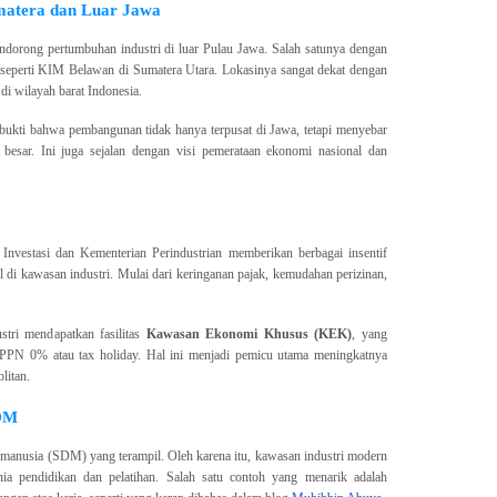
umatera dan Luar Jawa
dorong pertumbuhan industri di luar Pulau Jawa. Salah satunya dengan
seperti KIM Belawan di Sumatera Utara. Lokasinya sangat dekat dengan
 wilayah barat Indonesia.
bukti bahwa pembangunan tidak hanya terpusat di Jawa, tetapi menyebar
 besar. Ini juga sejalan dengan visi pemerataan ekonomi nasional dan
Investasi dan Kementerian Perindustrian memberikan berbagai insentif
di kawasan industri. Mulai dari keringanan pajak, kemudahan perizinan,
tri mendapatkan fasilitas
Kawasan Ekonomi Khusus (KEK)
, yang
i PPN 0% atau tax holiday. Hal ini menjadi pemicu utama meningkatnya
litan.
SDM
ya manusia (SDM) yang terampil. Oleh karena itu, kawasan industri modern
nia pendidikan dan pelatihan. Salah satu contoh yang menarik adalah