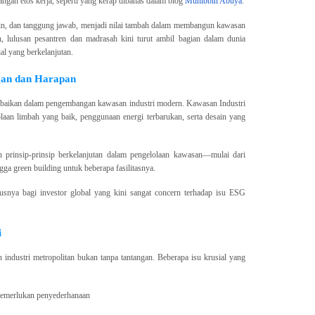
angan etos kerja, seperti yang kerap dibahas dalam blog
Muhibbin Abuya
.
iplin, dan tanggung jawab, menjadi nilai tambah dalam membangun kawasan
n, lulusan pesantren dan madrasah kini turut ambil bagian dalam dunia
ial yang berkelanjutan.
ngan dan Harapan
diabaikan dalam pengembangan kawasan industri modern. Kawasan Industri
laan limbah yang baik, penggunaan energi terbarukan, serta desain yang
 prinsip-prinsip berkelanjutan dalam pengelolaan kawasan—mulai dari
gga green building untuk beberapa fasilitasnya.
usnya bagi investor global yang kini sangat concern terhadap isu ESG
i
ndustri metropolitan bukan tanpa tantangan. Beberapa isu krusial yang
emerlukan penyederhanaan