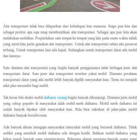
Alat transportasi tidak bisa dilepaskan dari kehidupan kita manusia. Siapa pun kita dan
sebagai profesi apa saja tetap membutuhkan alat transportasi. Sebagai apa pun kita akan
melakukan mobilitas. Perpindahan satu tempat ke tempat yang lain pada suatu waktu inilah
yang mesti kita perlu gunakan alat transportasi. Untuk alat transportasi udara ada pesawat
terbang. Untuk transportasi laut ada kapal. Sedangkan untuk transportasi darat ada mobil
dan lainnya.
Satu diantara alat transportasi yang begitu banyak penggunanya ialah berbagai jenis alat
transportasi darat. Satu jenis alat transportasi tersebut yakni mobil. Diantara peralatan
transportasi darat yang ada mobil lebih banyak dipilih masyarakat luas. Tentu ini menjadi
nilai plus tersendiri bagi mobil.
Tak heran bila dealer mobil
daihatsu serang
begitu banyak dikunjungi. Diantara jenis mobil
yang cukup populer di masyarakat ialah mobil merk daihatsu. Mobil merk daihatsu ini
sudah banyak dipakai oleh masyarakat luas. Kita bisa saksikan di jalan-jalan mobil
daihatsu banyak berseliweran.
Ada banyak alasan mengapa masyarakat menyukai mobil yang bermerk daihatsu. Tidak
sedikit yang membeli mobil daihatsu rela dengan kredit. Bahkan mobil daihatsu yang
bekas masih banyak yang mengincarnya. Beberapa alasan mengapa banyak orang yang