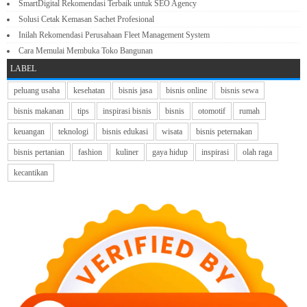
SmartDigital Rekomendasi Terbaik untuk SEO Agency
Solusi Cetak Kemasan Sachet Profesional
Inilah Rekomendasi Perusahaan Fleet Management System
Cara Memulai Membuka Toko Bangunan
LABEL
peluang usaha
kesehatan
bisnis jasa
bisnis online
bisnis sewa
bisnis makanan
tips
inspirasi bisnis
bisnis
otomotif
rumah
keuangan
teknologi
bisnis edukasi
wisata
bisnis peternakan
bisnis pertanian
fashion
kuliner
gaya hidup
inspirasi
olah raga
kecantikan