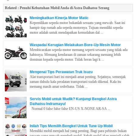
Related :
Penuhi Kebutuhan Mobil Anda di Astra Daihatsu Serang
Meningkatkan Kinerja Motor Matic
Kepemilikan sepeda motor bukanlah sesuatu yang mewah. Saat ini
hampir tiap rumah ada sepeda motornya. Tujuan memiliki sepeda
motor adalah untuk mendapatkan kemudahan dal ...
Waspadai Kerugian Melakukan Bore-Up Mesin Motor
Membicarakan sepeda motor memang seperti sesuatu yang tidak ada
habisnya. Memang kendaraan di zaman sekarang memang lebih
dominan kepada sepeda motor. Tidak heran lagi k ...
Mengenal Tips Perawatan Truk Isuzu
Alat transportasi hari ini menjadi amat penting. Sejatinya, semenjak
zaman dahulu kala peralatan transportasi sudah dikenal. Kala itu
memang masih amat sederhana. Tidak ...
Servis Mobil untuk Mudik? Kunjungi Bengkel Astra
Daihatsu Indramayu!
Normal 0 false false false EN-US X-NONE AR-SA ...
Inilah Tips Memilih Bengkel Untuk Tune Up Mobil
Memiliki mobil menjadi hal yang penting. Bagi para pebisnis bukan
sesuatu yang mewah membeli mobil. Sebab mobil akan menjadi salah