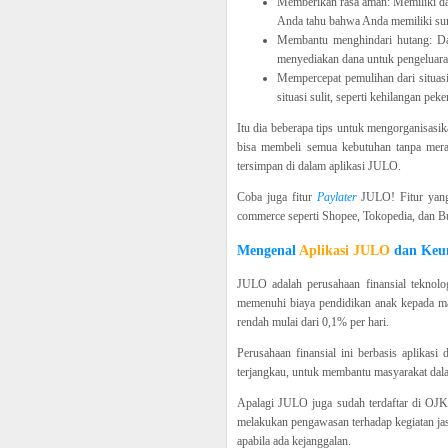
Memberikan rasa aman: Memiliki da
Anda tahu bahwa Anda memiliki sum
Membantu menghindari hutang: D
menyediakan dana untuk pengeluaran
Mempercepat pemulihan dari situasi
situasi sulit, seperti kehilangan pek
Itu dia beberapa tips untuk mengorganisasi
bisa membeli semua kebutuhan tanpa merasa
tersimpan di dalam aplikasi JULO.
Coba juga fitur
Paylater
JULO! Fitur yan
commerce seperti Shopee, Tokopedia, dan B
Mengenal
Aplikasi JULO
dan Keu
JULO adalah perusahaan finansial teknolo
memenuhi biaya pendidikan anak kepada mas
rendah mulai dari 0,1% per hari.
Perusahaan finansial ini berbasis aplika
terjangkau, untuk membantu masyarakat dal
Apalagi JULO juga sudah terdaftar di OJK,
melakukan pengawasan terhadap kegiatan ja
apabila ada kejanggalan.