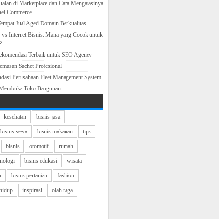
ualan di Marketplace dan Cara Mengatasinya
nel Commerce
empat Jual Aged Domain Berkualitas
 vs Internet Bisnis: Mana yang Cocok untuk
?
Rekomendasi Terbaik untuk SEO Agency
emasan Sachet Profesional
ndasi Perusahaan Fleet Management System
 Membuka Toko Bangunan
kesehatan
bisnis jasa
bisnis sewa
bisnis makanan
tips
bisnis
otomotif
rumah
knologi
bisnis edukasi
wisata
n
bisnis pertanian
fashion
hidup
inspirasi
olah raga