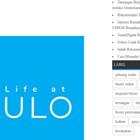
Tantangan Berj
melalui Omnichan
Rekomendasi T
Internet Rumah
UMKM Rumahan
SmartDigital 
Solusi Cetak K
Inilah Rekome
Cara Memulai
LABEL
peluang usaha
bisnis online
inspirasi bisnis
keuangan
te
bisnis peternaka
kuliner
gaya 
kecantikan