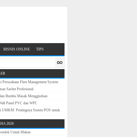
BISNIS ONLINE
TIPS
GO
LER
si Perusahaan Fleet Management System
san Sachet Profesional
alan Bumbu Masak Menggiurkan
Wall Panel PVC dan WPC
sasi UMKM: Pentingnya Sistem POS untuk
HA 2026
 Sendok Untuk Makan