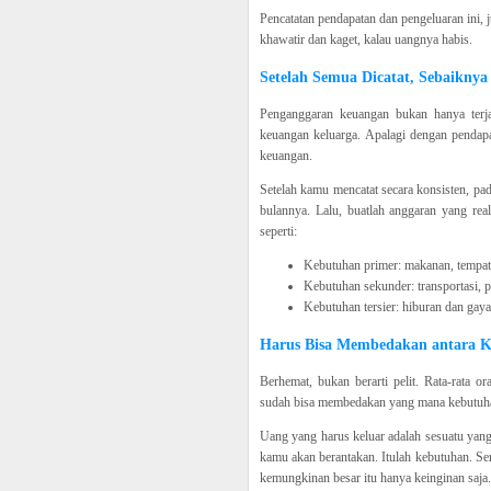
Pencatatan pendapatan dan pengeluaran ini, 
khawatir dan kaget, kalau uangnya habis.
Setelah Semua Dicatat, Sebaikny
Penganggaran keuangan bukan hanya terja
keuangan keluarga. Apalagi dengan pendapa
keuangan.
Setelah kamu mencatat secara konsisten, pa
bulannya. Lalu, buatlah anggaran yang rea
seperti:
Kebutuhan primer: makanan, tempat ti
Kebutuhan sekunder: transportasi, p
Kebutuhan tersier: hiburan dan gaya
Harus Bisa Membedakan antara K
Berhemat, bukan berarti pelit. Rata-rata 
sudah bisa membedakan yang mana kebutuhan
Uang yang harus keluar adalah sesuatu yang m
kamu akan berantakan. Itulah kebutuhan. S
kemungkinan besar itu hanya keinginan saja.