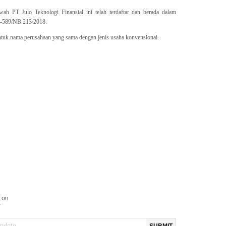
h PT Julo Teknologi Finansial ini telah terdaftar dan berada dalam
S-589/NB.213/2018.
 untuk nama perusahaan yang sama dengan jenis usaha konvensional.
 on
r