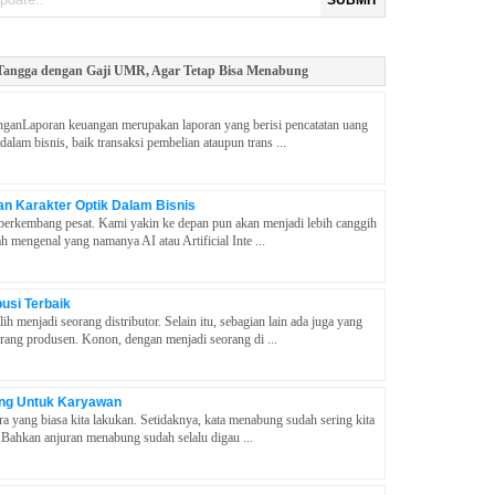
SUBMIT
angga dengan Gaji UMR, Agar Tetap Bisa Menabung
ganLaporan keuangan merupakan laporan yang berisi pencatatan uang
 dalam bisnis, baik transaksi pembelian ataupun trans ...
n Karakter Optik Dalam Bisnis
berkembang pesat. Kami yakin ke depan pun akan menjadi lebih canggih
dah mengenal yang namanya AI atau Artificial Inte ...
busi Terbaik
h menjadi seorang distributor. Selain itu, sebagian lain ada juga yang
orang produsen. Konon, dengan menjadi seorang di ...
ng Untuk Karyawan
yang biasa kita lakukan. Setidaknya, kata menabung sudah sering kita
a. Bahkan anjuran menabung sudah selalu digau ...