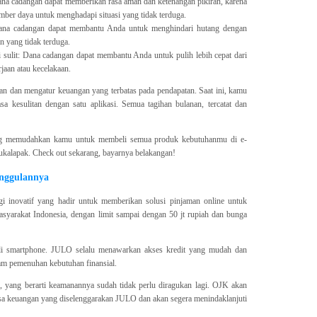
na cadangan dapat memberikan rasa aman dan ketenangan pikiran, karena
ber daya untuk menghadapi situasi yang tidak terduga.
ana cadangan dapat membantu Anda untuk menghindari hutang dengan
 yang tidak terduga.
 sulit: Dana cadangan dapat membantu Anda untuk pulih lebih cepat dari
erjaan atau kecelakaan.
kan dan mengatur keuangan yang terbatas pada pendapatan. Saat ini, kamu
 kesulitan dengan satu aplikasi. Semua tagihan bulanan, tercatat dan
g memudahkan kamu untuk membeli semua produk kebutuhanmu di e-
ukalapak. Check out sekarang, bayarnya belakangan!
nggulannya
gi inovatif yang hadir untuk memberikan solusi pinjaman online untuk
yarakat Indonesia, dengan limit sampai dengan 50 jt rupiah dan bunga
si di smartphone. JULO selalu menawarkan akses kredit yang mudah dan
am pemenuhan kebutuhan finansial.
 yang berarti keamanannya sudah tidak perlu diragukan lagi. OJK akan
sa keuangan yang diselenggarakan JULO dan akan segera menindaklanjuti