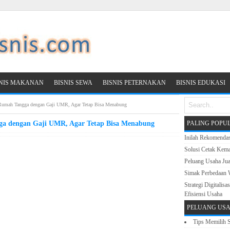
SNIS MAKANAN
BISNIS SEWA
BISNIS PETERNAKAN
BISNIS EDUKASI
Rumah Tangga dengan Gaji UMR, Agar Tetap Bisa Menabung
a dengan Gaji UMR, Agar Tetap Bisa Menabung
PALING POPU
Inilah Rekomenda
Solusi Cetak Kema
Peluang Usaha Ju
Simak Perbedaan 
Strategi Digitali
Efisiensi Usaha
PELUANG USA
Tips Memilih