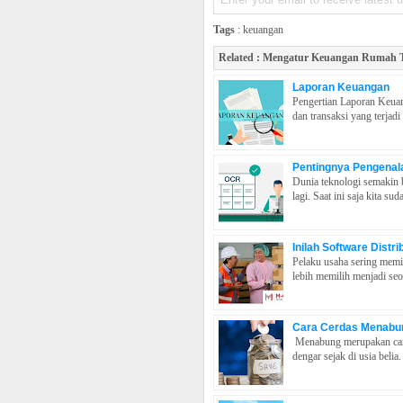
Tags
:
keuangan
Related :
Mengatur Keuangan Rumah T
Laporan Keuangan
Pengertian Laporan Keuan
dan transaksi yang terjadi
Pentingnya Pengenala
Dunia teknologi semakin 
lagi. Saat ini saja kita su
Inilah Software Distri
Pelaku usaha sering memili
lebih memilih menjadi se
Cara Cerdas Menabu
Menabung merupakan cara 
dengar sejak di usia beli