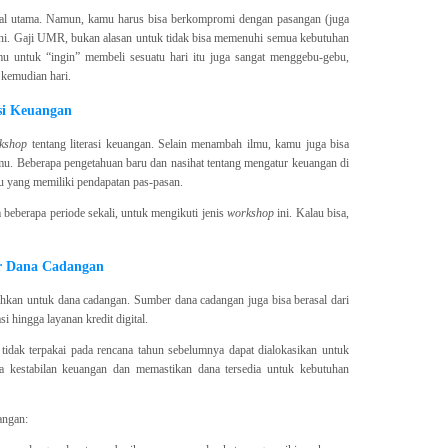
 hal utama. Namun, kamu harus bisa berkompromi dengan pasangan (juga
ni. Gaji UMR, bukan alasan untuk tidak bisa memenuhi semua kebutuhan
mu untuk “ingin” membeli sesuatu hari itu juga sangat menggebu-gebu,
 kemudian hari.
si Keuangan
kshop
tentang literasi keuangan. Selain menambah ilmu, kamu juga bisa
u. Beberapa pengetahuan baru dan nasihat tentang mengatur keuangan di
u yang memiliki pendapatan pas-pasan.
 beberapa periode sekali, untuk mengikuti jenis
workshop
ini. Kalau bisa,
.
r Dana Cadangan
ihkan untuk dana cadangan. Sumber dana cadangan juga bisa berasal dari
i hingga layanan kredit digital.
 tidak terpakai pada rencana tahun sebelumnya dapat dialokasikan untuk
 kestabilan keuangan dan memastikan dana tersedia untuk kebutuhan
angan: