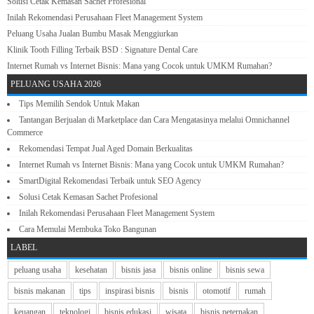
Solusi Cetak Kemasan Sachet Profesional
Inilah Rekomendasi Perusahaan Fleet Management System
Peluang Usaha Jualan Bumbu Masak Menggiurkan
Klinik Tooth Filling Terbaik BSD : Signature Dental Care
Internet Rumah vs Internet Bisnis: Mana yang Cocok untuk UMKM Rumahan?
PELUANG USAHA 2026
Tips Memilih Sendok Untuk Makan
Tantangan Berjualan di Marketplace dan Cara Mengatasinya melalui Omnichannel
Commerce
Rekomendasi Tempat Jual Aged Domain Berkualitas
Internet Rumah vs Internet Bisnis: Mana yang Cocok untuk UMKM Rumahan?
SmartDigital Rekomendasi Terbaik untuk SEO Agency
Solusi Cetak Kemasan Sachet Profesional
Inilah Rekomendasi Perusahaan Fleet Management System
Cara Memulai Membuka Toko Bangunan
LABEL
peluang usaha
kesehatan
bisnis jasa
bisnis online
bisnis sewa
bisnis makanan
tips
inspirasi bisnis
bisnis
otomotif
rumah
keuangan
teknologi
bisnis edukasi
wisata
bisnis peternakan