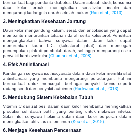
bermanfaat bagi penderita diabetes. Dalam sebuah studi, konsumsi
daun kelor terbukti meningkatkan sensitivitas insulin dan
mengurangi kadar gula darah setelah makan
(Rao et al., 2013)
.
3. Meningkatkan Kesehatan Jantung
Daun kelor mengandung kalium, serat, dan antioksidan yang dapat
membantu menurunkan tekanan darah serta kolesterol. Penelitian
mengungkapkan bahwa senyawa dalam daun kelor dapat
menurunkan kadar LDL (kolesterol jahat) dan mencegah
penumpukan plak di pembuluh darah, sehingga mengurangi risiko
penyakit kardiovaskular
(Chumark et al., 2008)
.
4. Efek Antiinflamasi
Kandungan senyawa isothiocyanate dalam daun kelor memiliki sifat
antiinflamasi yang membantu mengurangi peradangan. Hal ini
bermanfaat untuk mencegah berbagai penyakit kronis seperti
radang sendi dan penyakit autoimun
(Rockwood et al., 2013)
.
5. Mendukung Sistem Kekebalan Tubuh
Vitamin C dan zat besi dalam daun kelor membantu meningkatkan
produksi sel darah putih, yang penting untuk melawan infeksi.
Selain itu, senyawa fitokimia dalam daun kelor berperan dalam
meningkatkan aktivitas sistem imun
(Kou et al., 2018)
.
6. Menjaga Kesehatan Pencernaan