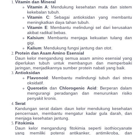
Vitamin dan Mineral
Vitamin A
: Mendukung kesehatan mata dan sistem
kekebalan tubuh.
Vitamin C
: Sebagai antioksidan yang membantu
meningkatkan daya tahan tubuh.
Vitamin E
: Membantu melindungi sel dari kerusakan
akibat radikal bebas.
Kalsium
: Membantu menjaga kekuatan tulang dan
gigi.
Kalium
: Mendukung fungsi jantung dan otot.
Protein dan Asam Amino Esensial
Daun kelor mengandung semua asam amino esensial yang
diperlukan tubuh untuk membangun dan memperbaiki
jaringan, menjadikannya sumber protein nabati yang baik.
Antioksidan
Flavonoid
: Membantu melindungi tubuh dari stres
oksidatif.
Quercetin
dan
Chlorogenic Acid
: Berperan dalam
mengurangi peradangan dan menurunkan risiko
penyakit kronis.
Serat
Kandungan serat dalam daun kelor mendukung kesehatan
pencernaan, membantu mengatur kadar gula darah, dan
menjaga kesehatan jantung.
Fitokimia
Daun kelor mengandung fitokimia seperti isothiocyanate
yang memiliki potensi antikanker, antimikroba, dan