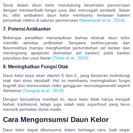
Serat dalam daun kelor mendukung kesehatan pencernaan
dengan memperbaiki fungsi usus dan mencegah sembelit. Selain
itu, sifat antibakteri daun kelor membantu melawan bakteri
penyebab infeksi di saluran pencernaan
(Nwamarah et al., 2019)
.
7. Potensi Antikanker
Beberapa penelitian menunjukkan bahwa ekstrak daun kelor
memiliki aktivitas antikanker. Senyawa isothiocyanate dan
flavonoidnya mampu menghambat pertumbuhan sel kanker dan
merangsang apoptosis (kematian sel kanker) pada kanker
payudara dan usus besar
(Tiloke et al., 2018)
.
8. Meningkatkan Fungsi Otak
Daun kelor kaya akan vitamin E dan C, yang berperan melindungi
otak dari stres oksidatif. Hal ini membantu meningkatkan fungsi
kognitif dan menurunkan risiko gangguan neurodegeneratif seperti
Alzheimer
(Ganguly et al., 2019)
.
Dengan banyaknya manfaat ini, daun kelor tidak hanya menjadi
bahan tradisional, tetapi juga salah satu superfood yang terus
menarik perhatian dunia medis.
Cara Mengonsumsi Daun Kelor
Daun kelor dapat dikonsumsi dalam berbagai cara, baik segar