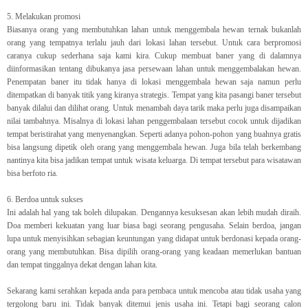
5. Melakukan promosi
Biasanya orang yang membutuhkan lahan untuk menggembala hewan ternak bukanlah
orang yang tempatnya terlalu jauh dari lokasi lahan tersebut. Untuk cara berpromosi
caranya cukup sederhana saja kami kira. Cukup membuat baner yang di dalamnya
diinformasikan tentang dibukanya jasa persewaan lahan untuk menggembalakan hewan.
Penempatan baner itu tidak hanya di lokasi menggembala hewan saja namun perlu
ditempatkan di banyak titik yang kiranya strategis. Tempat yang kita pasangi baner tersebut
banyak dilalui dan dilihat orang. Untuk menambah daya tarik maka perlu juga disampaikan
nilai tambahnya. Misalnya di lokasi lahan penggembalaan tersebut cocok untuk dijadikan
tempat beristirahat yang menyenangkan. Seperti adanya pohon-pohon yang buahnya gratis
bisa langsung dipetik oleh orang yang menggembala hewan. Juga bila telah berkembang
nantinya kita bisa jadikan tempat untuk wisata keluarga. Di tempat tersebut para wisatawan
bisa berfoto ria.
6. Berdoa untuk sukses
Ini adalah hal yang tak boleh dilupakan. Dengannya kesuksesan akan lebih mudah diraih.
Doa memberi kekuatan yang luar biasa bagi seorang pengusaha. Selain berdoa, jangan
lupa untuk menyisihkan sebagian keuntungan yang didapat untuk berdonasi kepada orang-
orang yang membutuhkan. Bisa dipilih orang-orang yang keadaan memerlukan bantuan
dan tempat tinggalnya dekat dengan lahan kita.
Sekarang kami serahkan kepada anda para pembaca untuk mencoba atau tidak usaha yang
tergolong baru ini. Tidak banyak ditemui jenis usaha ini. Tetapi bagi seorang calon