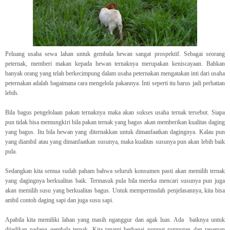
Peluang usaha sewa lahan untuk gembala hewan sangat prospektif. Sebagai seorang
peternak, memberi makan kepada hewan ternaknya merupakan keniscayaan. Bahkan
banyak orang yang telah berkecimpung dalam usaha peternakan mengatakan inti dari usaha
peternakan adalah bagaimana cara mengelola pakannya. Inti seperti itu harus jadi perhatian
lebih.
Bila bagus pengelolaan pakan ternaknya maka akan sukses usaha ternak tersebut. Siapa
pun tidak bisa memungkiri bila pakan ternak yang bagus akan memberikan kualitas daging
yang bagus. Itu bila hewan yang diternakkan untuk dimanfaatkan dagingnya. Kalau pun
yang diambil atau yang dimanfaatkan susunya, maka kualitas susunya pun akan lebih baik
pula.
Sedangkan kita semua sudah paham bahwa seluruh konsumen pasti akan memilih ternak
yang dagingnya berkualitas baik. Termasuk pula bila mereka mencari susunya pun juga
akan memilih susu yang berkualitas bagus. Untuk mempermudah penjelasannya, kita bisa
ambil contoh daging sapi dan juga susu sapi.
Apabila kita memiliki lahan yang masih nganggur dan agak luas. Ada baiknya untuk
dijadikan padang gembala ternak. Kita tanami berbagai rumput rumputan dan tanaman