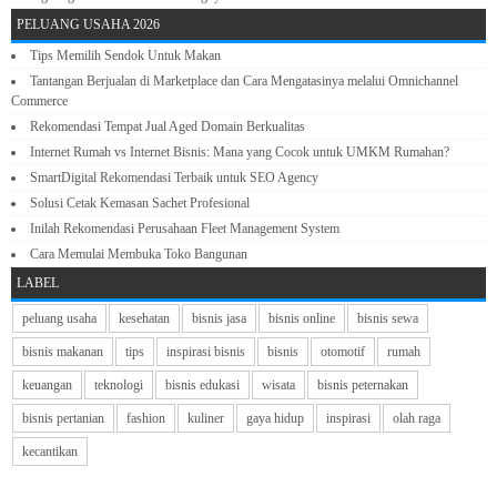
PELUANG USAHA 2026
Tips Memilih Sendok Untuk Makan
Tantangan Berjualan di Marketplace dan Cara Mengatasinya melalui Omnichannel
Commerce
Rekomendasi Tempat Jual Aged Domain Berkualitas
Internet Rumah vs Internet Bisnis: Mana yang Cocok untuk UMKM Rumahan?
SmartDigital Rekomendasi Terbaik untuk SEO Agency
Solusi Cetak Kemasan Sachet Profesional
Inilah Rekomendasi Perusahaan Fleet Management System
Cara Memulai Membuka Toko Bangunan
LABEL
peluang usaha
kesehatan
bisnis jasa
bisnis online
bisnis sewa
bisnis makanan
tips
inspirasi bisnis
bisnis
otomotif
rumah
keuangan
teknologi
bisnis edukasi
wisata
bisnis peternakan
bisnis pertanian
fashion
kuliner
gaya hidup
inspirasi
olah raga
kecantikan