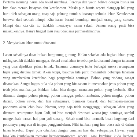
Pertama memang harus ada tekad membaja. Percaya dan yakin bahwa dengan bisnis ini
kita akan meraih kejayaan dan kesuksesan. Meski pun bisnis seperti dianggap hal yang
baru oleh sebagian orang tetap saja peluang untuk suksesnya terbuka lebar. Kesuksesan
berawal dari sebuah mimpi. Kita harus berani bermimpi menjadi orang yang sukses.
Mimpi dan cita-cita itu tidaklah membayar sama sekali. Semua orang pasti bisa
melakukannya. Hanya tinggal mau atau tidak saja permasalahannya.
2. Menyiapkan lahan untuk ditanami
Lahan sebaiknya datar bukan bergunung-gunung. Kalau sekedar ada bagian lahan yang
miring sedikit tidaklah mengapa. Sedari awal lahan tersebut perlu ditanami dengan tanaman
yang bisa dijadikan pakan ternak. Tanaman utamanya tentu berbagai aneka rerumputan
hijau yang disukai ternak. Akan tetapi, baiknya kita perlu menambah beberapa tanaman
yang memberikan keteduhan bagi pengembala nantinya. Pohon yang rindang sangat
disarankan. Sangat bagus pula bila pohon yang kita tanam itu merupakan jenis pohon yang
telah jelas manfaatnya. Bahkan kalau bisa dengan menanam pohon yang berbuah. Bisa
ditanami dengan pohon pisang, pohon mangga, pohon rambutan, pohon nangka, pohon
durian, pohon sawo, dan lain sebagainya. Semakin banyak dan bermacam-macam
pohonnya akan lebih baik. Namun, tetap saja tidak mengganggu sebagian lahan yang
ditanami rerumputan hijau. Jadi, ini bisa menjadi destinasi wisata juga nantinya, sambil
mengembala ternak hati pun jadi senang. Sebab nanti bisa memetik buah langsung dari
pohonnya yang ada di tempat penggembalaan. Nilai tambah yang luar biasa ada di dalam
lahan tersebut. Dapat pula ditambah dengan tanaman hias dan sebagainya. Hewan yang
bisa kita kembalakan memang bermacam-macam, seperti : sapi, kambing, kuda, kerbau.