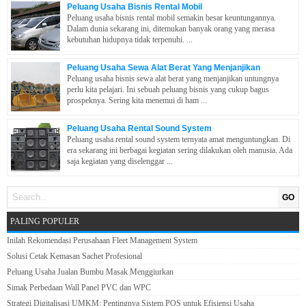
Peluang Usaha Bisnis Rental Mobil
Peluang usaha bisnis rental mobil semakin besar keuntungannya.
Dalam dunia sekarang ini, ditemukan banyak orang yang merasa
kebutuhan hidupnya tidak terpenuhi. ...
Peluang Usaha Sewa Alat Berat Yang Menjanjikan
Peluang usaha bisnis sewa alat berat yang menjanjikan untungnya
perlu kita pelajari. Ini sebuah peluang bisnis yang cukup bagus
prospeknya. Sering kita menemui di ham ...
Peluang Usaha Rental Sound System
Peluang usaha rental sound system ternyata amat menguntungkan. Di
era sekarang ini berbagai kegiatan sering dilakukan oleh manusia. Ada
saja kegiatan yang diselenggar ...
GO
PALING POPULER
Inilah Rekomendasi Perusahaan Fleet Management System
Solusi Cetak Kemasan Sachet Profesional
Peluang Usaha Jualan Bumbu Masak Menggiurkan
Simak Perbedaan Wall Panel PVC dan WPC
Strategi Digitalisasi UMKM: Pentingnya Sistem POS untuk Efisiensi Usaha