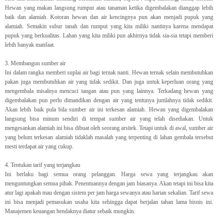
Hewan yang makan langsung rumput atau tanaman ketika digembalakan dianggap lebih
baik dan alamiah. Kotoran hewan dan air kencingnya pun akan menjadi pupuk yang
alamiah. Semakin subur tanah dan rumput yang kita miliki nantinya karena mendapat
pupuk yang berkualitas. Lahan yang kita miliki pun akhirnya tidak sia-sia tetapi memberi
lebih banyak manfaat.
3. Membangun sumber air
Ini dalam rangka memberi suplai air bagi ternak nanti. Hewan ternak selain membutuhkan
pakan juga membutuhkan air yang tidak sedikit. Dan juga untuk keperluan orang yang
mengembala misalnya mencuci tangan atau pun yang lainnya. Terkadang hewan yang
digembalakan pun perlu dimandikan dengan air yang tentunya jumlahnya tidak sedikit.
Akan lebih baik pula bila sumber air ini terkesan alamiah. Hewan yang digembalakan
langsung bisa minum sendiri di tempat sumber air yang telah disediakan. Untuk
mengesankan alamiah ini bisa dibuat oleh seorang arsitek. Tetapi untuk di awal, sumber air
yang belum terkesan alamiah tidaklah masalah yang terpenting di lahan gembala tersebut
mesti terdapat air yang cukup.
4. Tentukan tarif yang terjangkau
Ini berlaku bagi semua orang pelanggan. Harga sewa yang terjangkau akan
menguntungkan semua pihak. Penentuannya dengan jam biasanya. Akan tetapi ini bisa kita
atur lagi apakah mau dengan sistem per jam harga sewanya atau harian sekalian. Tarif sewa
ini bisa menjadi pemasukan usaha kita sehingga dapat berjalan tahan lama bisnis ini.
Manajemen keuangan hendaknya diatur sebaik mungkin.