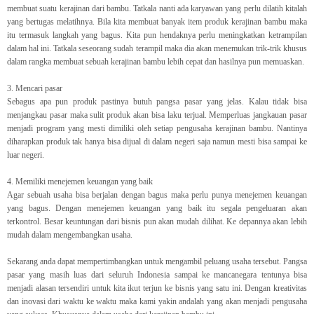
membuat suatu kerajinan dari bambu. Tatkala nanti ada karyawan yang perlu dilatih kitalah
yang bertugas melatihnya. Bila kita membuat banyak item produk kerajinan bambu maka
itu termasuk langkah yang bagus. Kita pun hendaknya perlu meningkatkan ketrampilan
dalam hal ini. Tatkala seseorang sudah terampil maka dia akan menemukan trik-trik khusus
dalam rangka membuat sebuah kerajinan bambu lebih cepat dan hasilnya pun memuaskan.
3. Mencari pasar
Sebagus apa pun produk pastinya butuh pangsa pasar yang jelas. Kalau tidak bisa
menjangkau pasar maka sulit produk akan bisa laku terjual. Memperluas jangkauan pasar
menjadi program yang mesti dimiliki oleh setiap pengusaha kerajinan bambu. Nantinya
diharapkan produk tak hanya bisa dijual di dalam negeri saja namun mesti bisa sampai ke
luar negeri.
4. Memiliki menejemen keuangan yang baik
Agar sebuah usaha bisa berjalan dengan bagus maka perlu punya menejemen keuangan
yang bagus. Dengan menejemen keuangan yang baik itu segala pengeluaran akan
terkontrol. Besar keuntungan dari bisnis pun akan mudah dilihat. Ke depannya akan lebih
mudah dalam mengembangkan usaha.
Sekarang anda dapat mempertimbangkan untuk mengambil peluang usaha tersebut. Pangsa
pasar yang masih luas dari seluruh Indonesia sampai ke mancanegara tentunya bisa
menjadi alasan tersendiri untuk kita ikut terjun ke bisnis yang satu ini. Dengan kreativitas
dan inovasi dari waktu ke waktu maka kami yakin andalah yang akan menjadi pengusaha