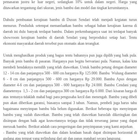
pemasaran justru ke luar negeri, sedangkan 10% untuk dalam negeri. Harga yang
ditawarkan tergantung dari ukuran, jenis bambu dan model dan tingkat kerumitannya.
Dahulu pembuatan kerajinan bambu di Dusun Sendari telah menjadi kegiatan turun
menurun. Penduduk setempat memanfaatkan bambu sebagai bahan kerajinan karena di
daerah ini dulu banyak terdapat bambu. Dalam perkembanganya saat ini terdapat banyak
showroom kerajinan bambu di daerah Sendari yang berproduksi setiap hari. Tentu
ekonomi masyarakat daerah tersebut pun otomatis akan terangkat.
Untuk menghasilkan produk yang bagus tentu bahannya pun juga dipilih yang baik pula.
Banyak jenis bambu di pasaran. Harganya pun begitu bervariasi pula. Namun, kalau kita
membeli hendaknya memilih yang telah diawetkan. Untuk bambu petung dengan diameter
12 - 14 cm dan panjangnya 500 - 600 cm harganya Rp 125.000. Bambu Wulung diameter
6 - 8 cm dan panjangnya 500 - 600 cm harganya Rp 29.000. Bambu Apus dengan
diameter 4-6 cm dan panjangnya 500 - 600 harganya Rp 24.000. Bambu Cendani yang
diameternya 1,5 - 2 cm dan panjangnya 300 cm harganya Rp 6.000. Dari kisaran harga di
atas tentunya tidaklah mahal bagi para pengusaha kecil dan menengah. Bambu yang dibeli
pun akan diberikan garansi, biasanya sampai 3 tahun. Namun, pembeli juga harus tahu
bagaimana menyimpan bambu bila belum digunakan. Berikut beberapa tips menyimpan
bambu yang sudah diawetkan. Bambu yang telah diawetkan haruslah dikeringkan dan
disimpan dengan baik agar keawetannya terjaga dan tidak terserang jamur yang dapat
merusak bambu. Berikut adalah cara pengeringan dan penyimpanan yang kami anjurkan.
- Bambu yang telah diawetkan dan dalam keadaan basah dapat disimpan horizontal di
gudang atau tempat yang terlindung dari air dan panas matahari secara langsung.