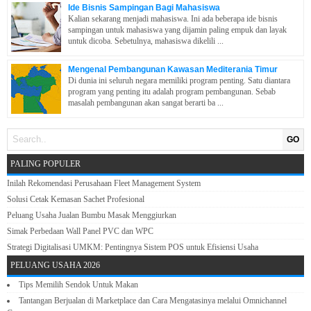
Ide Bisnis Sampingan Bagi Mahasiswa
Kalian sekarang menjadi mahasiswa. Ini ada beberapa ide bisnis
sampingan untuk mahasiswa yang dijamin paling empuk dan layak
untuk dicoba. Sebetulnya, mahasiswa dikelili ...
Mengenal Pembangunan Kawasan Mediterania Timur
Di dunia ini seluruh negara memiliki program penting. Satu diantara
program yang penting itu adalah program pembangunan. Sebab
masalah pembangunan akan sangat berarti ba ...
GO
PALING POPULER
Inilah Rekomendasi Perusahaan Fleet Management System
Solusi Cetak Kemasan Sachet Profesional
Peluang Usaha Jualan Bumbu Masak Menggiurkan
Simak Perbedaan Wall Panel PVC dan WPC
Strategi Digitalisasi UMKM: Pentingnya Sistem POS untuk Efisiensi Usaha
PELUANG USAHA 2026
Tips Memilih Sendok Untuk Makan
Tantangan Berjualan di Marketplace dan Cara Mengatasinya melalui Omnichannel