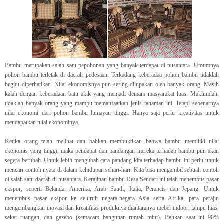
Bambu merupakan salah satu pepohonan yang banyak terdapat di nusantara. Umumnya
pohon bambu terletak di daerah pedesaan. Terkadang keberadaa pohon bambu tidaklah
begitu diperhatikan. Nilai ekonomisnya pun sering dilupakan oleh banyak orang. Masih
kalah dengan keberadaan batu akik yang menjadi demam masyarakat luas. Maklumlah,
tidaklah banyak orang yang mampu memanfaatkan jenis tanaman ini. Tetapi sebenarnya
nilai ekonomi dari pohon bambu lumayan tinggi. Hanya saja perlu kreativitas untuk
mendapatkan nilai ekonominya.
Ketika orang telah melihat dan bahkan membuktikan bahwa bambu memiliki nilai
ekonomis yang tinggi, maka pendapat dan pandangan mereka terhadap bambu pun akan
segera berubah. Untuk lebih mengubah cara pandang kita terhadap bambu ini perlu untuk
mencari contoh nyata di dalam kehidupan sehari-hari. Kita bisa mengambil sebuah contoh
di salah satu daerah di nusantara. Kerajinan bambu Desa Sendari ini telah menembus pasar
ekspor, seperti Belanda, Amerika, Arab Saudi, Italia, Perancis dan Jepang. Untuk
menembus pasar ekspor ke seluruh negara-negara Asia serta Afrika, para perajin
mengembangkan inovasi dan kreatifitas produknya diantaranya mebel indoor, lampu hias,
sekat ruangan, dan gazebo (semacam bangunan rumah mini). Bahkan saat ini 90%