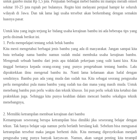
untuk gazebo mulai Rp 1,5 juta. Penjualan berbagai mebel bambu ini mampu meraih omset
sekitar 10-25 juta rupiah per bulannya. Regito kini melayani penjual hampir ke seluruh
wilayah di Jawa. Dan tak lama lagi usaha tersebut akan berkembang dengan semakin
luasnya pasar.
Untuk kita yang ingin terjung ke bidang usaha kerajinan bambu ini ada beberapa tips yang
perlu disimak berikut ini.
1. Perlu mempelajari tentang seluk beluk bambu
Kita mesti mengetahui berbagai jenis bambu yang ada di masyarakat. Jangan sampai kita
buta terhadap nama bambu namun sudah mulai membuka usaha kerajinan bambu.
Mengenali sebuah bambu dari jenis apa tidaklah pekerjaan yang sulit kami kira. Kita
tinggal bertanya kepada orang-orang yang punya pengetahuan tentang bambu. Lalu
dipraktekkan ilmu mengenal bambu itu. Nanti lama kelamaan akan hafal dengan
sendirinya. Bambu pun ada yang muda dan sudah tua. Kita sebagai seorang pengusaha
perlu mengetahui pula mana bambu yang sudah tua dan mana yang masih muda. Untuk
menebang bambu pun perlu waktu dan teknik khusus. Ini pun perlu sekali kita ketahui dan
praktekkan juga. Sehingga kita punya keahlian dalam mencari bambu sekaligus teknik
menebangnya,
2. Memiliki ketrampilan membuat kerajinan dari bambu
Kemampuan seseorang berupa ketrampilan bisa dimiliki jika seseorang belajar dengan
tekun. Tak hanya belajar saja namun perlu berlatih berulang kali. Sebelum bisa menguasai
ketrampilan tersebut maka jangan berhenti dulu. Kita memang diproyeksikan menjadi
pengusaha yang punya banyak karyawan. Namun, akan sangat penting kita terampil