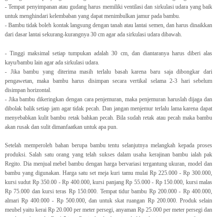
- Tempat penyimpanan atau gudang harus memiliki ventilasi dan sirkulasi udara yang baik
untuk menghindari kelembaban yang dapat menimbulkan jamur pada bambu.
- Bambu tidak boleh kontak langsung dengan tanah atau lantai semen, dan harus dinaikkan
dari dasar lantai sekurang-kurangnya 30 cm agar ada sirkulasi udara dibawah.
- Tinggi maksimal setiap tumpukan adalah 30 cm, dan diantaranya harus diberi alas
kayu/bambu lain agar ada sirkulasi udara.
- Jika bambu yang diterima masih terlalu basah karena baru saja dibongkar dari
pengawetan, maka bambu harus disimpan secara vertikal selama 2-3 hari sebelum
disimpan horizontal.
- Jika bambu dikeringkan dengan cara penjemuran, maka penjemuran haruslah dijaga dan
dibolak balik setiap jam agar tidak pecah. Dan jangan menjemur terlalu lama karena dapat
menyebabkan kulit bambu retak bahkan pecah. Bila sudah retak atau pecah maka bambu
akan rusak dan sulit dimanfaatkan untuk apa pun.
Setelah memperoleh bahan berupa bambu tentu selanjutnya melangkah kepada proses
produksi. Salah satu orang yang telah sukses dalam usaha kerajinan bambu ialah pak
Regito. Dia menjual mebel bambu dengan harga bervariasi tergantung ukuran, model dan
bambu yang digunakan. Harga satu set meja kuri tamu mulai Rp 225.000 - Rp 300.000,
kursi sudut Rp 350.00 - Rp 400.000, kursi panjang Rp 55.000 - Rp 150.000, kursi malas
Rp 75.000 dan kursi teras Rp 150.000. Tempat tidur bambu Rp 200.000 - Rp 400.000,
almari Rp 400.000 - Rp 500.000, dan untuk skat ruangan Rp 200.000. Produk selain
meubel yaitu kerai Rp 20.000 per meter persegi, anyaman Rp 25.000 per meter persegi dan