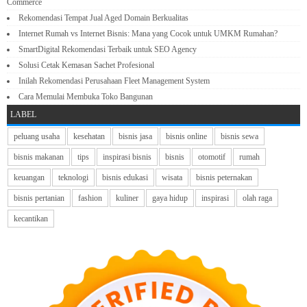
Commerce
Rekomendasi Tempat Jual Aged Domain Berkualitas
Internet Rumah vs Internet Bisnis: Mana yang Cocok untuk UMKM Rumahan?
SmartDigital Rekomendasi Terbaik untuk SEO Agency
Solusi Cetak Kemasan Sachet Profesional
Inilah Rekomendasi Perusahaan Fleet Management System
Cara Memulai Membuka Toko Bangunan
LABEL
peluang usaha
kesehatan
bisnis jasa
bisnis online
bisnis sewa
bisnis makanan
tips
inspirasi bisnis
bisnis
otomotif
rumah
keuangan
teknologi
bisnis edukasi
wisata
bisnis peternakan
bisnis pertanian
fashion
kuliner
gaya hidup
inspirasi
olah raga
kecantikan